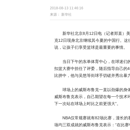
2018-08-13 11:46:16
来源：
新华社
新华社北京8月12日电（记者郑直）美职
克12日现身北京继续其今夏的中国行。这
说，让孩子们享受篮球是最重要的事情。
当日下午的东单体育中心，在球迷们
扣篮大赛中担任了评委，随后指导自己的4
比拼中，他与吴悠等街球手切磋并秀出暴
球场上的威斯布鲁克一直以劲爆的身
威斯布鲁克表示，自己期望在每一个技术
下一次站在球场上时比之前更强大”。
NBA仅常规赛就有82场比赛，漫长
场均三双成就的威斯布鲁克表示：“在比