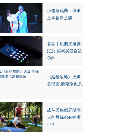
小剧场戏曲：继承
是本创新是魂
暑期手机购买推荐
汇总 买就买最合适
你的
《延禧攻略》火爆
吴谨言:魏璎珞也是.
战斗民族俄罗斯老
人的晨练都有啥项
目？