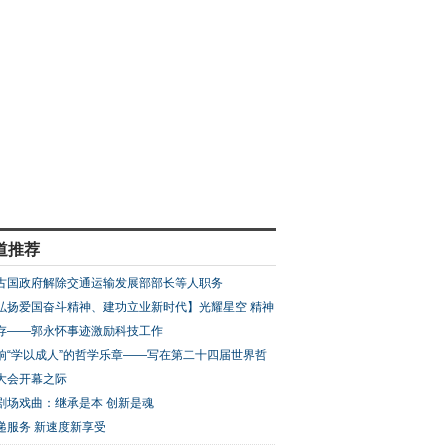
道推荐
古国政府解除交通运输发展部部长等人职务
弘扬爱国奋斗精神、建功立业新时代】光耀星空 精神
存——郭永怀事迹激励科技工作
响“学以成人”的哲学乐章——写在第二十四届世界哲
大会开幕之际
剧场戏曲：继承是本 创新是魂
递服务 新速度新享受