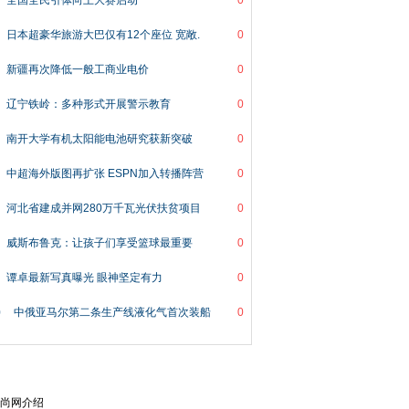
全国全民引体向上大赛启动
0
日本超豪华旅游大巴仅有12个座位 宽敞.
0
新疆再次降低一般工商业电价
0
辽宁铁岭：多种形式开展警示教育
0
南开大学有机太阳能电池研究获新突破
0
中超海外版图再扩张 ESPN加入转播阵营
0
河北省建成并网280万千瓦光伏扶贫项目
0
威斯布鲁克：让孩子们享受篮球最重要
0
谭卓最新写真曝光 眼神坚定有力
0
0
中俄亚马尔第二条生产线液化气首次装船
0
尚网介绍