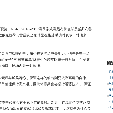
篮（NBA）2016-2017赛季常规赛最有价值球员威斯布鲁
位俄克拉荷马雷霆队当家球星在接受采访时表示，对他来
的尖叫与欢呼声中，威少在篮球场中央现身。他先是在一场
位“弟子”与“日落东单”球赛中的精英队伍进行对抗。在投篮
频
力扣篮，球场内外一片欢腾。
蒙
【
体素质与球风著称，保证这样的输出则要依靠高度的自律。
永
环节都能保持高水准，因此休赛期也会坚持雕琢技术，“保证
奏
学
小
的赛季中必然会有手感不佳的夜晚。对此，连续两个赛季达成
快
赛中我会做出别的贡献（比如篮板或助攻），这就是为什么要