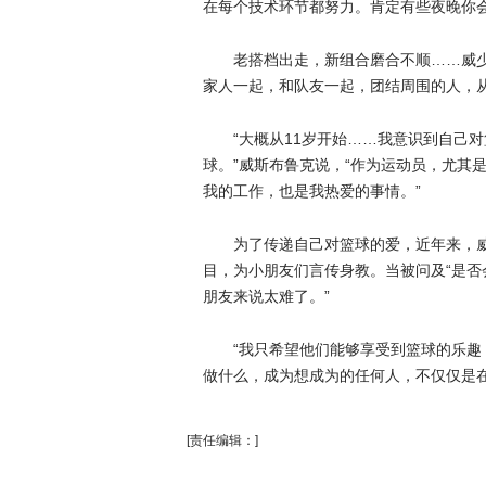
在每个技术环节都努力。肯定有些夜晚你
老搭档出走，新组合磨合不顺……威
家人一起，和队友一起，团结周围的人，
“大概从11岁开始……我意识到自己
球。”威斯布鲁克说，“作为运动员，尤其
我的工作，也是我热爱的事情。”
为了传递自己对篮球的爱，近年来，威少
目，为小朋友们言传身教。当被问及“是否
朋友来说太难了。”
“我只希望他们能够享受到篮球的乐趣
做什么，成为想成为的任何人，不仅仅是在
[责任编辑：]